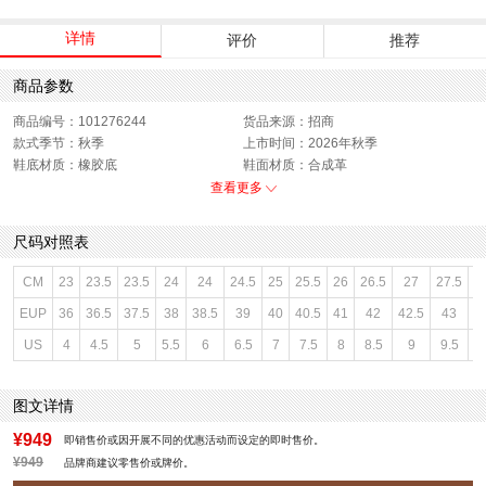
详情
评价
推荐
商品参数
商品编号：101276244
货品来源：招商
款式季节：秋季
上市时间：2026年秋季
鞋底材质：橡胶底
鞋面材质：合成革
闭合方式：系带
性别：男子
查看更多
尺码对照表
CM
23
23.5
23.5
24
24
24.5
25
25.5
26
26.5
27
27.5
2
EUP
36
36.5
37.5
38
38.5
39
40
40.5
41
42
42.5
43
4
US
4
4.5
5
5.5
6
6.5
7
7.5
8
8.5
9
9.5
1
图文详情
¥949
即销售价或因开展不同的优惠活动而设定的即时售价。
¥949
品牌商建议零售价或牌价。