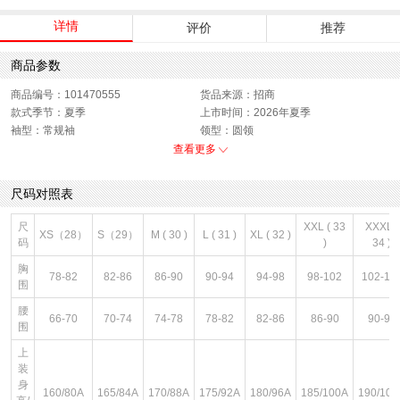
详情
评价
推荐
商品参数
商品编号：101470555
货品来源：招商
款式季节：夏季
上市时间：2026年夏季
袖型：常规袖
领型：圆领
衣门襟：套头
运动款式：短袖T恤
查看更多
版型：标准
性别：男子
尺码对照表
尺
XXL ( 33
XXXL (
XS（28）
S（29）
M ( 30 )
L ( 31 )
XL ( 32 )
码
)
34 )
胸
78-82
82-86
86-90
90-94
94-98
98-102
102-10
围
腰
66-70
70-74
74-78
78-82
82-86
86-90
90-94
围
上
装
身
160/80A
165/84A
170/88A
175/92A
180/96A
185/100A
190/104