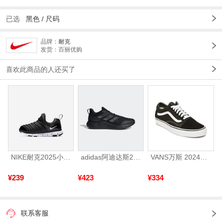
已选
黑色 /
尺码
品牌：
耐克
发货：百丽优购
喜欢此商品的人还买了
NIKE耐克2025小童NIKE DYNAMO FREE (PS)儿童343738-013
adidas阿迪达斯2025中性edge gamedaySPW FTW-跑步GW2499
VANS万斯 2024年新款中性OldSkool帆布鞋/硫化鞋VN000D3HY28（延续款）
¥239
¥423
¥334
联系客服