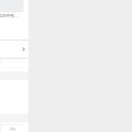
adidas阿迪达斯2025中性edge gamedaySPW FTW-跑步GW2499
荐
3XL