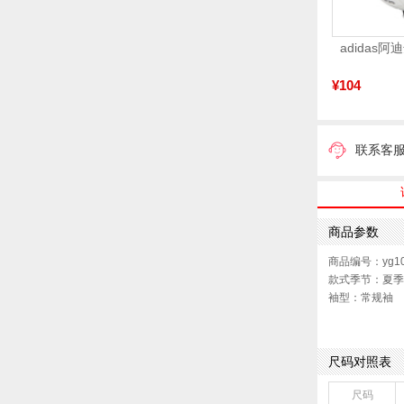
¥104
联系客
商品参数
商品编号：yg10
款式季节：夏季
袖型：常规袖
衣门襟：套头
版型：标准
尺码对照表
尺码