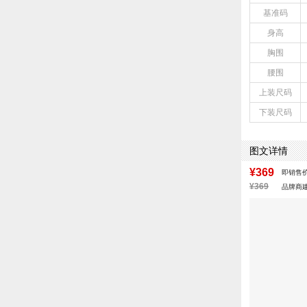
基准码
身高
胸围
腰围
上装尺码
下装尺码
图文详情
¥369
即销售
¥369
品牌商