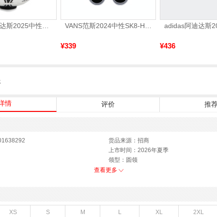
adidas阿迪达斯2025中性TANGO GLIDER足球S12241
VANS范斯2024中性SK8-HiCL帆布鞋/硫化鞋VN000D5IB8C
¥339
¥436
服
详情
评价
推
1638292
货品来源：招商
上市时间：2026年夏季
领型：圆领
运动款式：短袖T恤
查看更多
性别：男子
XS
S
M
L
XL
2XL