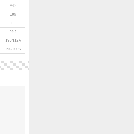
A62
189
111
99.5
190/112A
190/100A