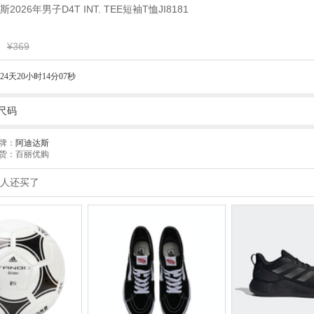
斯2026年男子D4T INT. TEE短袖T恤JI8181
¥369
24天20小时14分06秒
尺码
牌：
阿迪达斯
货：百丽优购
人还买了