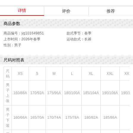
详情
评价
推荐
商品参数
商品编号：yg101649851
款式季节：春季
上市时间：2026年春季
运动款式：长裤
性别：男子
尺码对照表
尺
XS
S
M
L
XL
XXL
XXX
码
男
子
160/88A
170/92A
175/96A
180/100A
185/104A
190/108A
190/11
上
装
男
子
160/66A
165/70A
170/74A
175/78A
180/82A
185/86A
下
装