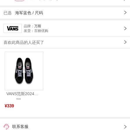
已选
海军蓝色 /
尺码
品牌：
万斯
发货：百丽优购
喜欢此商品的人还买了
VANS范斯2024中性SK8-HiCL帆布鞋/硫化鞋VN000D5IB8C
¥599
¥339
联系客服