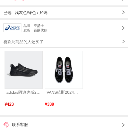
已选
浅灰色/绿色 /
尺码
品牌：
亚瑟士
发货：百丽优购
喜欢此商品的人还买了
adidas阿迪达斯2025中性edge gamedaySPW FTW-跑步GW2499
VANS范斯2024中性SK8-HiCL帆布鞋/硫化鞋VN000D5IB8C
¥423
¥339
联系客服