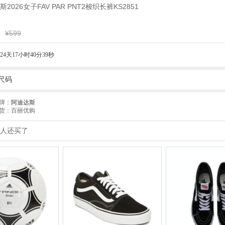
达斯2026女子FAV PAR PNT2梭织长裤KS2851
¥599
24天17小时40分38秒
尺码
牌：
阿迪达斯
货：百丽优购
人还买了