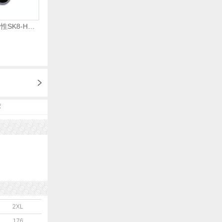
VANS范斯2024中性SK8-HiCL帆布鞋/硫化鞋VN000D5IB8C
荐
2XL
176