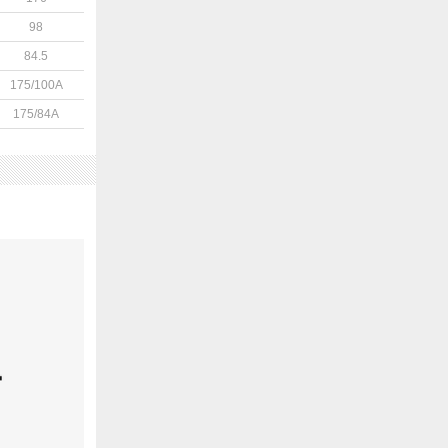
98
84.5
175/100A
175/84A