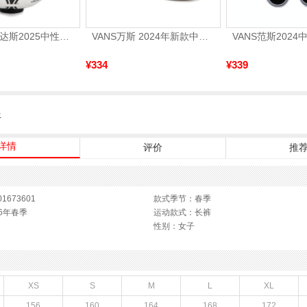
adidas阿迪达斯2025中性TANGO GLIDER足球S12241
VANS万斯 2024年新款中性OldSkool帆布鞋/硫化鞋VN000D3HY28（延续款）
¥334
¥339
服
详情
评价
推
1673601
款式季节：春季
6年春季
运动款式：长裤
性别：女子
XS
S
M
L
XL
156
160
164
168
172