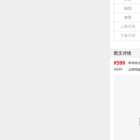
胸围
腰围
上装尺码
下装尺码
图文详情
¥599
即销售
¥599
品牌商