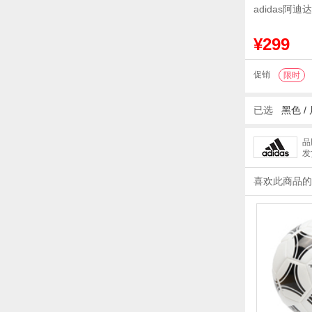
adidas阿迪
¥299
促销
限时
已选
黑色 /
品
发
喜欢此商品的