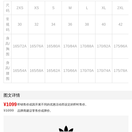
尺
2XS
XS
S
M
L
XL
2XL
码
常
规
30
32
34
36
38
40
42
码
身
高/
165/72A
165/76A
165/80A
170/84A
170/88A
170/92A
175/96A
胸
围
身
高/
165/54A
165/58A
165/62A
170/66A
170/70A
170/74A
175/78A
腰
围
图文详情
¥1099
即销售价或因开展不同的优惠活动而设定的即时售价。
¥1099
品牌商建议零售价或牌价。