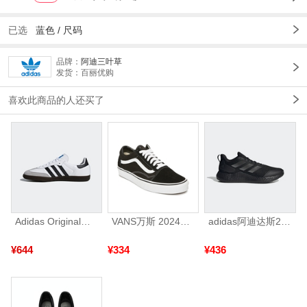
已选
蓝色
/
尺码
品牌：
阿迪三叶草
发货：百丽优购
喜欢此商品的人还买了
Adidas Original阿迪三叶草2026年SAMBA OG运动休闲鞋B75806
VANS万斯 2024年新款中性OldSkool帆布鞋/硫化鞋VN000D3HY28（延续款）
adidas阿迪达斯2025中性edge gamedaySPW FTW-跑步GW2499
¥644
¥334
¥436