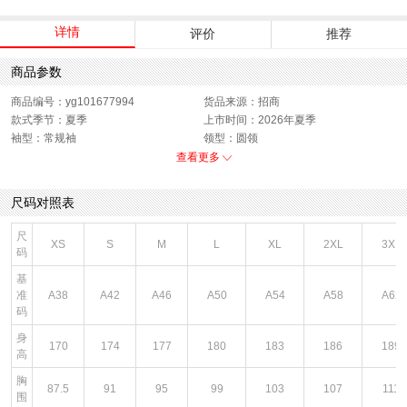
详情
评价
推荐
商品参数
商品编号：yg101677994
货品来源：招商
款式季节：夏季
上市时间：2026年夏季
袖型：常规袖
领型：圆领
衣门襟：套头
运动款式：短袖T恤
查看更多
版型：标准
性别：男子
尺码对照表
尺
XS
S
M
L
XL
2XL
3XL
码
基
准
A38
A42
A46
A50
A54
A58
A62
码
身
170
174
177
180
183
186
189
高
胸
87.5
91
95
99
103
107
111
围