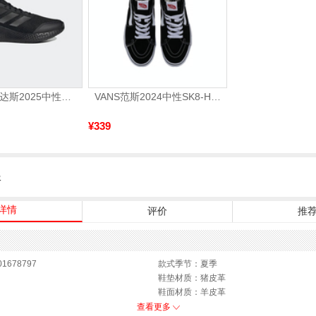
adidas阿迪达斯2025中性edge gamedaySPW FTW-跑步GW2499
VANS范斯2024中性SK8-HiCL帆布鞋/硫化鞋VN000D5IB8C
¥339
服
详情
评价
推
1678797
款式季节：夏季
鞋垫材质：猪皮革
鞋面材质：羊皮革
参考鞋长(女)：25CM
查看更多