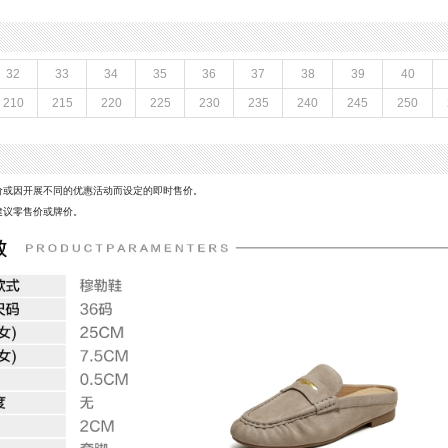
皮鞋
跟高数值：2CM
性别：女子
皮
上市时间：2026年夏季
底
参考鞋宽(女)：7.5CM
32
33
34
35
36
37
38
39
40
革,织物面料
防水台高度：无
210
215
220
225
230
235
240
245
250
鞋类流行款式：穆勒鞋
风格：休闲
前掌高度：0.5CM
价或因开展不同的优惠活动而设定的即时售价。
建议零售价或牌价。