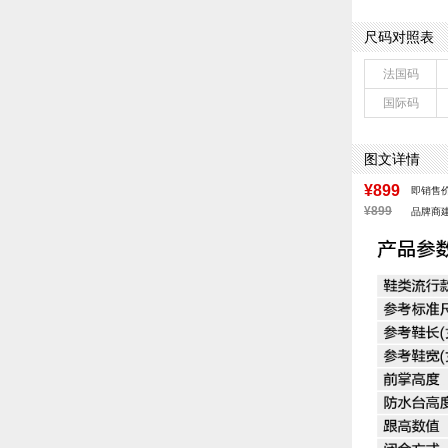
制鞋工艺：胶贴
鞋跟形状：粗跟
尺码对照表
皮质特征：软面
鞋底材质：橡胶
法国码
里料材质：人造
国际码
色系：棕色
流行元素：纯色
闭合方式：套脚
图文详情
¥899
即销售
¥899
品牌商