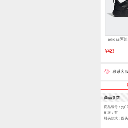
¥423
联系客
商品参数
商品编号：yg10
配跟：有
鞋头款式：圆头
鞋面图案：纯色