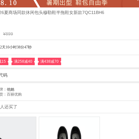
2026夏商场同款休闲包头穆勒鞋半拖鞋女新款7QC11BH6
¥899
2天10小时38分45秒
减15
满258减40
满438减70
尺码
牌：
他她
货：百丽优购
人还买了