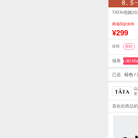
TATA/他她
商场同款休闲
¥299
促销
限时
领券
满198
已选
棕色
/
品
发
喜欢此商品的