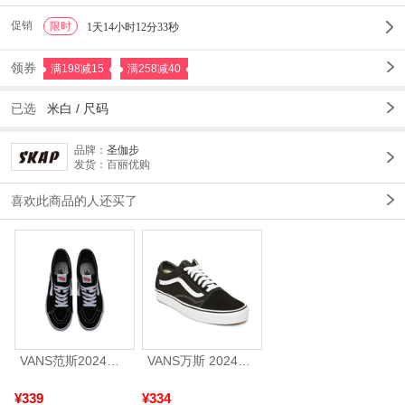
促销
限时
1
1天14小时12分29秒
领券
满198减15
满258减40
已选
米白
/
尺码
品牌：
圣伽步
发货：百丽优购
喜欢此商品的人还买了
VANS范斯2024中性SK8-HiCL帆布鞋/硫化鞋VN000D5IB8C
VANS万斯 2024年新款中性OldSkool帆布鞋/硫化鞋VN000D3HY28（延续款）
¥339
¥334