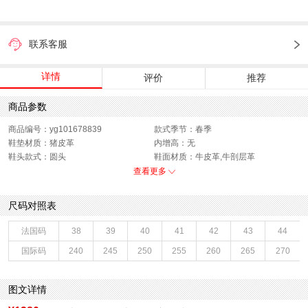
联系客服
详情
评价
推荐
商品参数
商品编号：yg101678839
款式季节：春季
鞋垫材质：猪皮革
内增高：无
鞋头款式：圆头
鞋面材质：牛皮革,牛剖层革
鞋面图案：拼色
制鞋工艺：胶贴皮鞋
查看更多
跟高数值：3.5CM
鞋跟形状：厚底
40码鞋宽参考(男)：10.5CM
鞋面内里材质：猪皮革
尺码对照表
性别：男子
皮质特征：软面皮
上市时间：2026年春季
鞋帮：低帮
法国码
38
39
40
41
42
43
44
鞋底材质：橡胶底
里料材质：猪皮革
国际码
240
245
250
255
260
265
270
40码鞋长参考(男)：29.5CM
色系：米色
鞋类流行款式：休闲鞋
流行元素：车缝线
风格：休闲
闭合方式：系带
图文详情