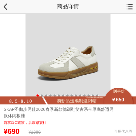
商品详情
￥650
SKAP圣伽步男鞋2026春季新款德训鞋复古系带厚底舒适男
款休闲板鞋
前掌双C减震，后跟减震柱
¥690
可用优惠券
¥1380