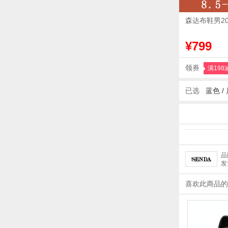
森达布鞋男20
¥799
领券
满198
已选
蓝色
/
品
发
喜欢此商品的