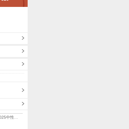
adidas阿迪达斯2025中性edge gamedaySPW FTW-跑步GW2499