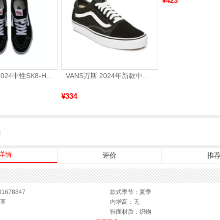
¥423
VANS范斯2024中性SK8-HiCL帆布鞋/硫化鞋VN000D5IB8C
VANS万斯 2024年新款中性OldSkool帆布鞋/硫化鞋VN000D3HY28（延续款）
¥334
服
详情
评价
推
1678847
款式季节：夏季
革
内增高：无
鞋面材质：织物