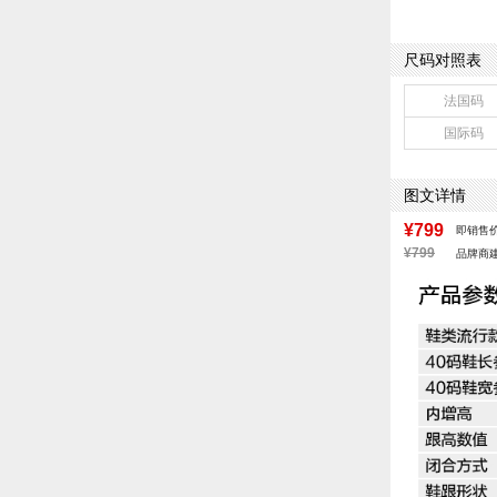
鞋面图案：纯色
跟高数值：4.5
40码鞋宽参考(男
尺码对照表
皮质特征：织物
鞋帮：低帮
法国码
里料材质：织物
国际码
色系：蓝色
流行元素：纯色
闭合方式：套脚
图文详情
¥799
即销售
¥799
品牌商