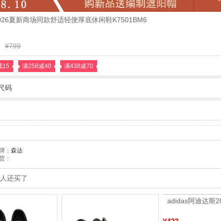
26夏新商场同款舒适轻便厚底休闲鞋K7501BM6
¥799
减15
满258减40
满438减70
尺码
牌：
森达
货：
人还买了