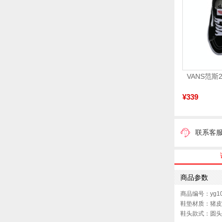
¥339
联系客
商品参数
商品编号：yg10
鞋垫材质：猪皮
鞋头款式：圆头