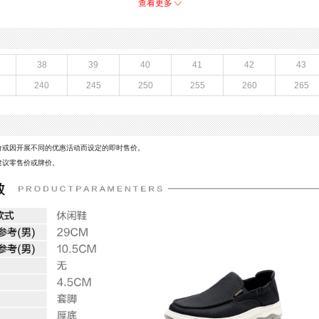
制鞋工艺：胶贴皮鞋
查看更多
CM
鞋跟形状：厚底
)：10.5CM
性别：男子
上市时间：2026年夏季
鞋底材质：橡胶底
38
39
40
41
42
43
面料
40码鞋长参考(男)：29CM
240
245
250
255
260
265
鞋类流行款式：休闲鞋
风格：休闲
价或因开展不同的优惠活动而设定的即时售价。
建议零售价或牌价。