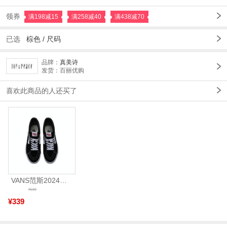
领券
满198减15
满258减40
满438减70
已选
棕色
/
尺码
品牌：
真美诗
发货：百丽优购
喜欢此商品的人还买了
VANS范斯2024中性SK8-HiCL帆布鞋/硫化鞋VN000D5IB8C
¥599
¥339