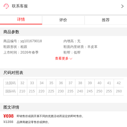
联系客服
详情
评价
推荐
商品参数
商品编号：yg101679018
内增高：无
鞋跟形状：粗跟
鞋面内里材质：羊皮革
上市时间：2026年春季
鞋帮：低帮
鞋底材质：橡胶
参考鞋宽(女)：8.5CM
查看更多
色系：棕色
鞋类流行款式：乐福鞋
流行元素：交叉绑带
闭合方式：系带
尺码对照表
前掌高度：无
款式季节：春季
配跟：无
鞋垫材质：羊皮革
法国码
32
33
34
35
36
37
38
39
40
41
42
鞋头款式：圆头
鞋面材质：羊皮革
国际码
210
215
220
225
230
235
240
245
250
255
260
鞋面图案：纯色
参考鞋长(女)：24CM
适用人群：女子
制鞋工艺：车线胶粘
跟高数值：1CM
性别：女子
图文详情
皮质特征：羊皮革
里料材质：羊皮革
防水台高度：无
风格：帅气
¥698
即销售价或因开展不同的优惠活动而设定的即时售价。
¥1398
品牌商建议零售价或牌价。