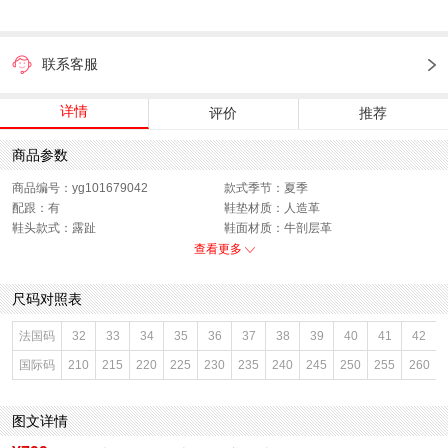
联系客服
详情
评价
推荐
商品参数
商品编号：yg101679042
款式季节：夏季
配跟：有
鞋垫材质：人造革
鞋头款式：露趾
鞋面材质：牛剖层革
鞋面图案：纯色
参考鞋长(女)：24.5CM
查看更多
制鞋工艺：胶贴皮鞋
跟高数值：6CM
鞋跟形状：粗跟
性别：女子
尺码对照表
皮质特征：软面皮
上市时间：2026年夏季
鞋底材质：橡胶底,PU
参考鞋宽(女)：10CM
法国码
32
33
34
35
36
37
38
39
40
41
42
里料材质：人造革
防水台高度：无
国际码
210
215
220
225
230
235
240
245
250
255
260
色系：灰色
鞋类流行款式：勃肯鞋
流行元素：纯色
风格：休闲
闭合方式：套脚
前掌高度：5CM
图文详情