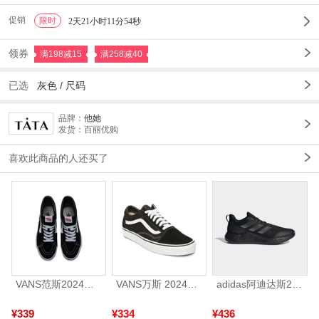
促销
限时
1
2天21小时11分51秒
领券
满198减15
满258减40
已选
灰色
/
尺码
品牌：
他她
发货：百丽优购
喜欢此商品的人还买了
VANS范斯2024中性SK8-HiCL帆布鞋/硫化鞋VN000D5IB8C
VANS万斯 2024年新款中性OldSkool帆布鞋/硫化鞋VN000D3HY28（延续款）
adidas阿迪达斯2025中性edge gamedaySPW FTW-跑步GW2499
¥339
¥334
¥436