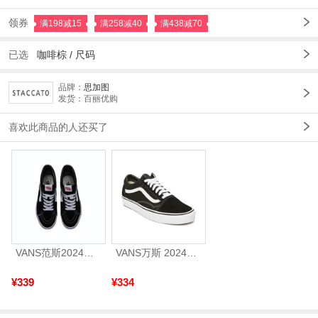
领券
满198减15
满258减40
满438减70
已选
咖啡棕 /
尺码
品牌：
思加图
发货：百丽优购
喜欢此商品的人还买了
VANS范斯2024中性SK8-HiCL帆布鞋/硫化鞋VN000D5IB8C
VANS万斯 2024年新款中性OldSkool帆布鞋/硫化鞋VN000D3HY28（延续款）
¥339
¥334