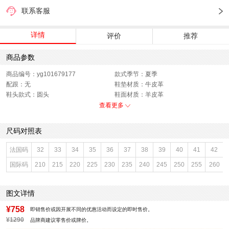
联系客服
详情
评价
推荐
商品参数
商品编号：yg101679177
款式季节：夏季
配跟：无
鞋垫材质：牛皮革
鞋头款式：圆头
鞋面材质：羊皮革
鞋面图案：纯色
参考鞋长(女)：24CM
查看更多
制鞋工艺：胶贴皮鞋
跟高数值：2.5CM
鞋跟形状：方跟
性别：女子
尺码对照表
皮质特征：羊皮革
上市时间：2026年夏季
鞋底材质：橡胶底
参考鞋宽(女)：9CM
法国码
32
33
34
35
36
37
38
39
40
41
42
里料材质：猪皮革
色系：棕色
国际码
210
215
220
225
230
235
240
245
250
255
260
鞋类流行款式：拖鞋
流行元素：水钻
风格：时尚潮流
闭合方式：夹脚
前掌高度：1CM
图文详情
¥758
即销售价或因开展不同的优惠活动而设定的即时售价。
¥1290
品牌商建议零售价或牌价。