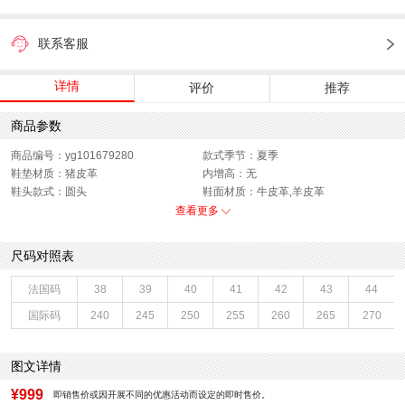
联系客服
详情
评价
推荐
商品参数
商品编号：yg101679280
款式季节：夏季
鞋垫材质：猪皮革
内增高：无
鞋头款式：圆头
鞋面材质：牛皮革,羊皮革
鞋面图案：纯色
制鞋工艺：胶贴皮鞋
查看更多
跟高数值：3.5CM
鞋跟形状：平跟
40码鞋宽参考(男)：10CM
性别：男子
尺码对照表
皮质特征：头层皮
上市时间：2026年夏季
鞋帮：低帮
鞋底材质：橡胶底
法国码
38
39
40
41
42
43
44
里料材质：织物面料
40码鞋长参考(男)：28CM
国际码
240
245
250
255
260
265
270
色系：黑色
鞋类流行款式：休闲鞋
流行元素：纯色
风格：休闲
闭合方式：套脚
图文详情
¥999
即销售价或因开展不同的优惠活动而设定的即时售价。