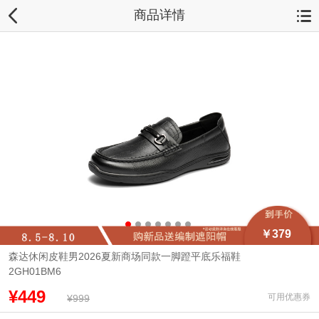
商品详情
￥379
森达休闲皮鞋男2026夏新商场同款一脚蹬平底乐福鞋
2GH01BM6
¥449
可用优惠券
¥999