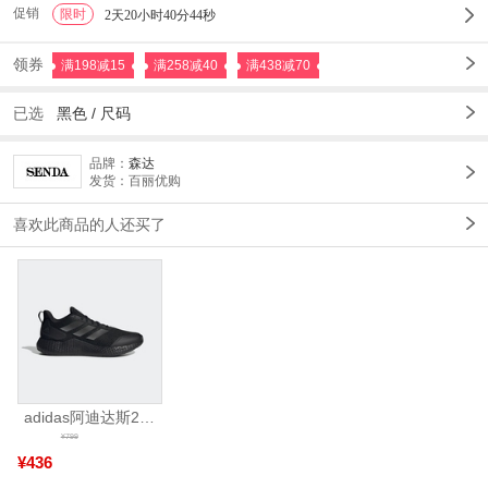
促销
限时
1
2天20小时40分44秒
领券
满198减15
满258减40
满438减70
已选
黑色 /
尺码
品牌：
森达
发货：百丽优购
喜欢此商品的人还买了
adidas阿迪达斯2025中性edge gamedaySPW FTW-跑步GW2499
¥799
¥436