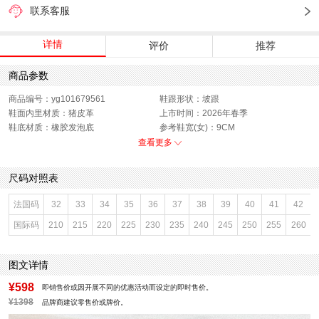
联系客服
详情
评价
推荐
商品参数
商品编号：yg101679561
鞋跟形状：坡跟
鞋面内里材质：猪皮革
上市时间：2026年春季
鞋底材质：橡胶发泡底
参考鞋宽(女)：9CM
靴筒内里材质：猪皮革
色系：棕色
查看更多
鞋类流行款式：勃肯鞋
流行元素：流苏
闭合方式：套脚
前掌高度：1.5CM
尺码对照表
款式季节：春季
配跟：无
鞋垫材质：牛剖层革
鞋头款式：圆头
法国码
32
33
34
35
36
37
38
39
40
41
42
鞋面材质：牛剖层革
鞋面图案：纯色
国际码
210
215
220
225
230
235
240
245
250
255
260
参考鞋长(女)：24.5CM
制鞋工艺：车线胶粘
跟高数值：6CM
性别：女子
皮质特征：牛皮革
里料材质：猪皮革
图文详情
风格：休闲
¥598
即销售价或因开展不同的优惠活动而设定的即时售价。
¥1398
品牌商建议零售价或牌价。