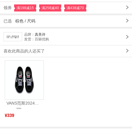
领券
满198减15
满258减40
满438减70
已选
棕色
/
尺码
品牌：
真美诗
发货：百丽优购
喜欢此商品的人还买了
VANS范斯2024中性SK8-HiCL帆布鞋/硫化鞋VN000D5IB8C
¥599
¥339