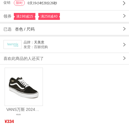
促销
限时
1
0天19小时28分24秒
领券
满198减15
满258减40
已选
杏色
/
尺码
品牌：
天美意
发货：百丽优购
喜欢此商品的人还买了
VANS万斯 2024年新款中性OldSkool帆布鞋/硫化鞋VN000D3HY28（延续款）
¥539
¥334