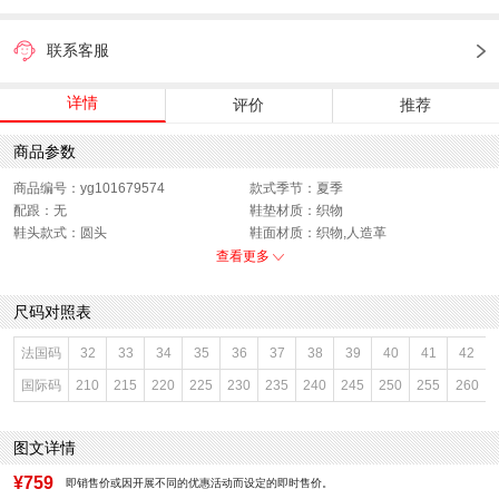
联系客服
详情
评价
推荐
商品参数
商品编号：yg101679574
款式季节：夏季
配跟：无
鞋垫材质：织物
鞋头款式：圆头
鞋面材质：织物,人造革
鞋面图案：纯色
参考鞋长(女)：25CM
查看更多
制鞋工艺：胶贴皮鞋
跟高数值：2CM
鞋跟形状：厚底
性别：女子
尺码对照表
皮质特征：织物
上市时间：2026年夏季
鞋底材质：橡胶底
参考鞋宽(女)：9.5CM
法国码
32
33
34
35
36
37
38
39
40
41
42
里料材质：织物,人造革
色系：杏色
国际码
210
215
220
225
230
235
240
245
250
255
260
鞋类流行款式：勃肯鞋
流行元素：纯色
风格：休闲
闭合方式：套脚
前掌高度：无
图文详情
¥759
即销售价或因开展不同的优惠活动而设定的即时售价。