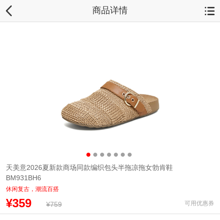
商品详情
天美意2026夏新款商场同款编织包头半拖凉拖女勃肯鞋
BM931BH6
休闲复古，潮流百搭
¥359
可用优惠券
¥759