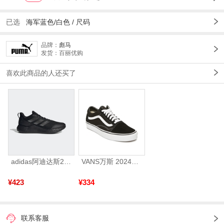
已选
海军蓝色/白色 /
尺码
品牌：
彪马
发货：百丽优购
喜欢此商品的人还买了
adidas阿迪达斯2025中性edge gamedaySPW FTW-跑步GW2499
VANS万斯 2024年新款中性OldSkool帆布鞋/硫化鞋VN000D3HY28（延续款）
¥423
¥334
联系客服