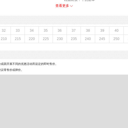
参考鞋长(女)：26CM
查看更多
皮鞋
跟高数值：5.5CM
性别：女子
皮
上市时间：2026年夏季
底,PU
参考鞋宽(女)：10CM
32
33
34
35
36
37
38
39
40
革
防水台高度：无
210
215
220
225
230
235
240
245
250
鞋类流行款式：勃肯鞋
风格：休闲
前掌高度：3CM
价或因开展不同的优惠活动而设定的即时售价。
建议零售价或牌价。