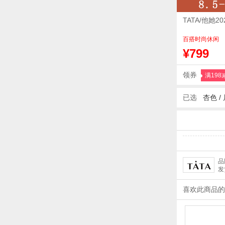
TATA/他她
百搭时尚休闲
¥799
领券
满198
已选
杏色 /
品
发
喜欢此商品的