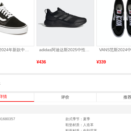
VANS万斯 2024年新款中性OldSkool帆布鞋/硫化鞋VN000D3HY28（延续款）
adidas阿迪达斯2025中性edge gamedaySPW FTW-跑步GW2499
¥436
¥339
服
详情
评价
推
1680357
款式季节：夏季
鞋垫材质：人造革
鞋面材质：牛剖层革