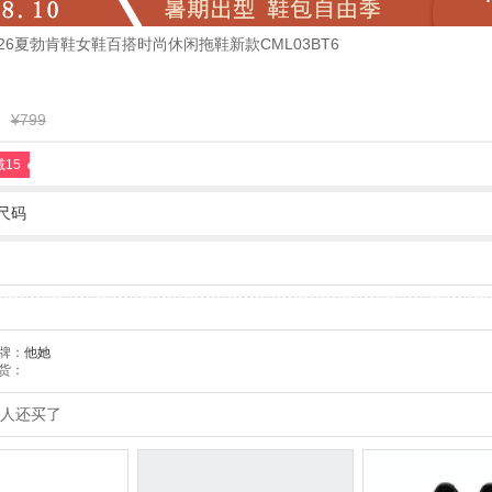
2026夏勃肯鞋女鞋百搭时尚休闲拖鞋新款CML03BT6
¥799
减15
尺码
牌：
他她
货：
人还买了