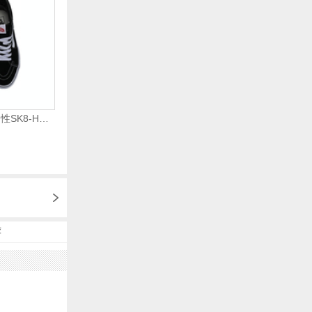
VANS范斯2024中性SK8-HiCL帆布鞋/硫化鞋VN000D5IB8C
荐