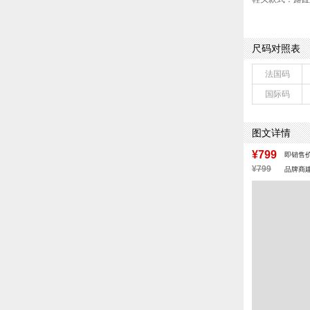
鞋面图案：纯色
制鞋工艺：胶贴
鞋跟形状：粗跟
尺码对照表
皮质特征：软面
鞋底材质：橡胶
法国码
里料材质：人造
国际码
色系：杏色
流行元素：纯色
闭合方式：套脚
图文详情
¥799
即销售
¥799
品牌商