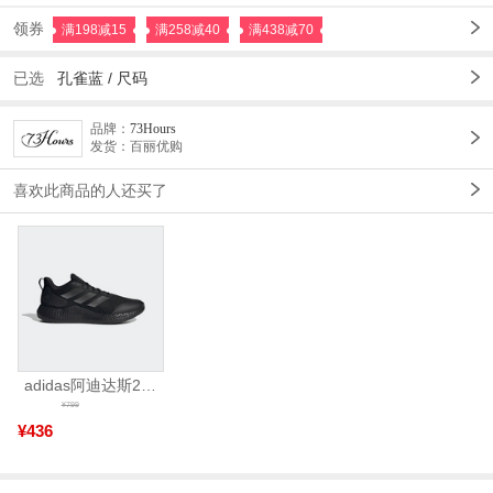
领券
满198减15
满258减40
满438减70
已选
孔雀蓝
/
尺码
品牌：
73Hours
发货：百丽优购
喜欢此商品的人还买了
adidas阿迪达斯2025中性edge gamedaySPW FTW-跑步GW2499
¥799
¥436