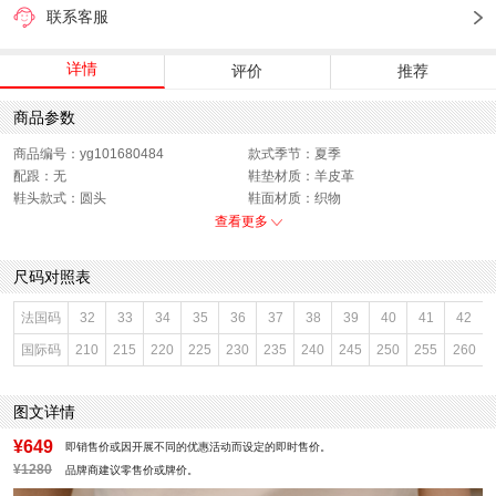
联系客服
详情
评价
推荐
商品参数
商品编号：yg101680484
款式季节：夏季
配跟：无
鞋垫材质：羊皮革
鞋头款式：圆头
鞋面材质：织物
鞋面图案：纯色
参考鞋长(女)：25CM
查看更多
跟高数值：7CM
鞋跟形状：细跟
鞋面内里材质：羊皮革
性别：女子
尺码对照表
皮质特征：织物
上市时间：2026年夏季
鞋底材质：橡胶底
参考鞋宽(女)：8.5CM
法国码
32
33
34
35
36
37
38
39
40
41
42
里料材质：羊皮革
色系：蓝色
国际码
210
215
220
225
230
235
240
245
250
255
260
鞋类流行款式：拖鞋
流行元素：纯色
风格：休闲
闭合方式：套脚
前掌高度：无
图文详情
¥649
即销售价或因开展不同的优惠活动而设定的即时售价。
¥1280
品牌商建议零售价或牌价。