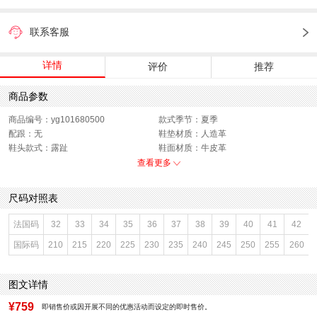
联系客服
详情
评价
推荐
商品参数
商品编号：yg101680500
款式季节：夏季
配跟：无
鞋垫材质：人造革
鞋头款式：露趾
鞋面材质：牛皮革
鞋面图案：纯色
参考鞋长(女)：25CM
查看更多
制鞋工艺：胶贴皮鞋
跟高数值：2.5CM
鞋跟形状：平底
性别：女子
尺码对照表
皮质特征：头层皮
上市时间：2026年夏季
鞋底材质：橡胶底
参考鞋宽(女)：9.5CM
法国码
32
33
34
35
36
37
38
39
40
41
42
里料材质：猪皮革
色系：米白
国际码
210
215
220
225
230
235
240
245
250
255
260
鞋类流行款式：拖鞋
流行元素：纯色
风格：休闲
闭合方式：露趾
前掌高度：无
图文详情
¥759
即销售价或因开展不同的优惠活动而设定的即时售价。