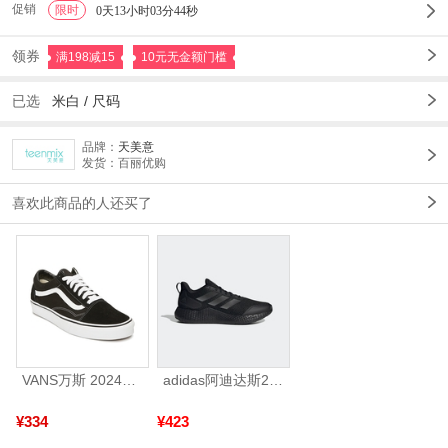
促销
限时
1
0天13小时03分42秒
领券
满198减15
10元无金额门槛
已选
米白 /
尺码
品牌：
天美意
发货：百丽优购
喜欢此商品的人还买了
VANS万斯 2024年新款中性OldSkool帆布鞋/硫化鞋VN000D3HY28（延续款）
adidas阿迪达斯2025中性edge gamedaySPW FTW-跑步GW2499
¥334
¥423