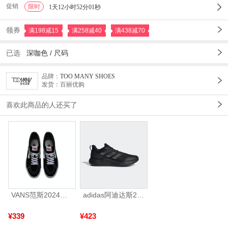
促销
限时
1
1天12小时51分59秒
领券
满198减15
满258减40
满438减70
已选
深咖色
/
尺码
品牌：
TOO MANY SHOES
发货：百丽优购
喜欢此商品的人还买了
VANS范斯2024中性SK8-HiCL帆布鞋/硫化鞋VN000D5IB8C
adidas阿迪达斯2025中性edge gamedaySPW FTW-跑步GW2499
¥339
¥423