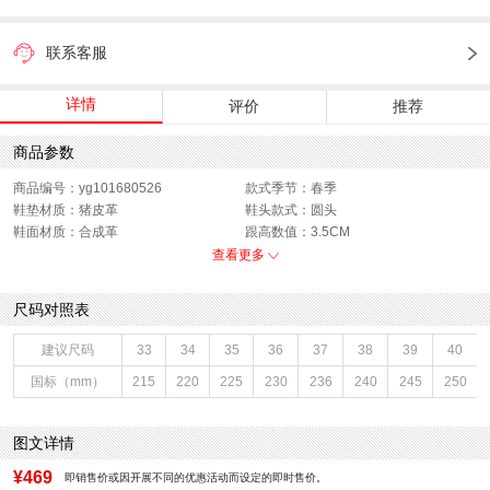
联系客服
详情
评价
推荐
商品参数
商品编号：yg101680526
款式季节：春季
鞋垫材质：猪皮革
鞋头款式：圆头
鞋面材质：合成革
跟高数值：3.5CM
鞋跟形状：平底
鞋面内里材质：织物
查看更多
性别：女子
皮质特征：织物
上市时间：2026年春季
鞋底材质：橡胶底
尺码对照表
筒高数值：无
里料材质：网布
靴筒内里材质：织物面料
色系：咖色
建议尺码
33
34
35
36
37
38
39
40
鞋类流行款式：休闲鞋
流行元素：复古,生活休闲
国标（mm）
215
220
225
230
236
240
245
250
风格：休闲
闭合方式：系带
图文详情
¥469
即销售价或因开展不同的优惠活动而设定的即时售价。