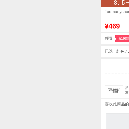
Toomany
¥469
领券
满198
已选
红色
/
品
发
喜欢此商品的