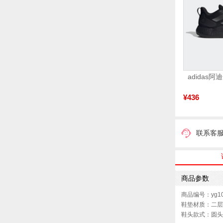
¥436
联系客
商品参数
商品编号：yg10
鞋垫材质：二层
鞋头款式：圆头