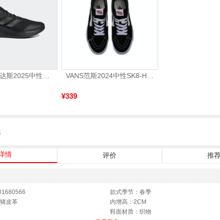
adidas阿迪达斯2025中性edge gamedaySPW FTW-跑步GW2499
VANS范斯2024中性SK8-HiCL帆布鞋/硫化鞋VN000D5IB8C
¥339
服
详情
评价
推
1680566
款式季节：春季
猪皮革
内增高：2CM
鞋面材质：织物