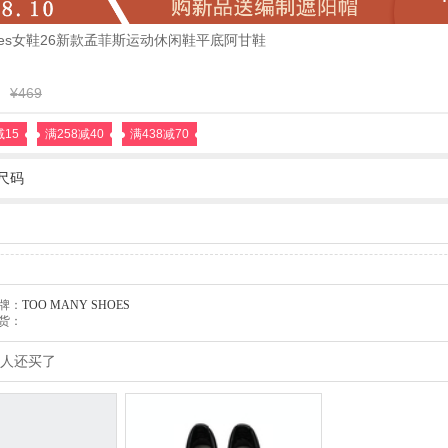
shoes女鞋26新款孟菲斯运动休闲鞋平底阿甘鞋
¥469
减15
满258减40
满438减70
尺码
牌：
TOO MANY SHOES
货：
人还买了