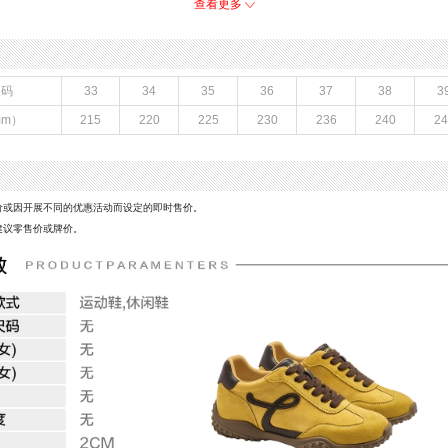
跟高数值：2CM
查看更多
织物
性别：中性
上市时间：2026年春季
鞋底材质：橡胶底
色系：红色
尺码
33
34
35
36
37
38
3
休闲鞋,运动鞋
流行元素：拼接,字母
mm）
215
220
225
230
236
240
24
闭合方式：系带
价或因开展不同的优惠活动而设定的即时售价。
建议零售价或牌价。