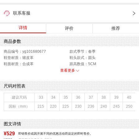
联系客服
详情
评价
推荐
商品参数
商品编号：yg101680677
款式季节：春季
鞋垫材质：猪皮革
鞋头款式：圆头
鞋面材质：合成革
跟高数值：5CM
鞋跟形状：厚底
鞋面内里材质：布
查看更多
性别：女子
皮质特征：合成革
上市时间：2025年冬季
鞋帮：低帮
尺码对照表
鞋底材质：吸膜底
筒高数值：无
里料材质：网布
色系：拼色
建议尺码
33
34
35
36
37
38
39
40
鞋类流行款式：休闲鞋,板鞋,复古鞋
流行元素：拼色,复古
国标（mm）
215
220
225
230
236
240
245
250
风格：运动,休闲,复古
闭合方式：系带
图文详情
¥529
即销售价或因开展不同的优惠活动而设定的即时售价。