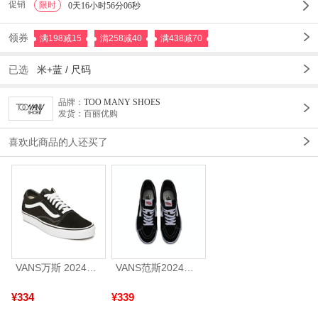
促销
限时
1
0天16小时56分04秒
领券
满198减15
满258减40
满438减70
已选
米+蓝 /
尺码
品牌：
TOO MANY SHOES
发货：百丽优购
喜欢此商品的人还买了
VANS万斯 2024年新款中性OldSkool帆布鞋/硫化鞋VN000D3HY28（延续款）
VANS范斯2024中性SK8-HiCL帆布鞋/硫化鞋VN000D5IB8C
¥334
¥339