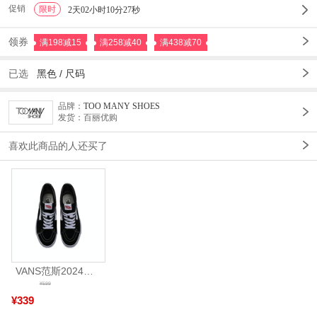
促销
限时
1
2天02小时10分27秒
领券
满198减15
满258减40
满438减70
已选
黑色 /
尺码
品牌：
TOO MANY SHOES
发货：百丽优购
喜欢此商品的人还买了
VANS范斯2024中性SK8-HiCL帆布鞋/硫化鞋VN000D5IB8C
¥599
¥339