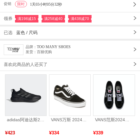
促销
限时
1
1天03小时05分30秒
领券
满198减15
满258减40
满438减70
已选
蓝色
/
尺码
品牌：
TOO MANY SHOES
发货：百丽优购
喜欢此商品的人还买了
adidas阿迪达斯2025中性edge gamedaySPW FTW-跑步GW2499
VANS万斯 2024年新款中性OldSkool帆布鞋/硫化鞋VN000D3HY28（延续款）
VANS范斯2024中性SK8-HiCL帆布鞋/硫化鞋VN000D5IB8C
¥423
¥334
¥339