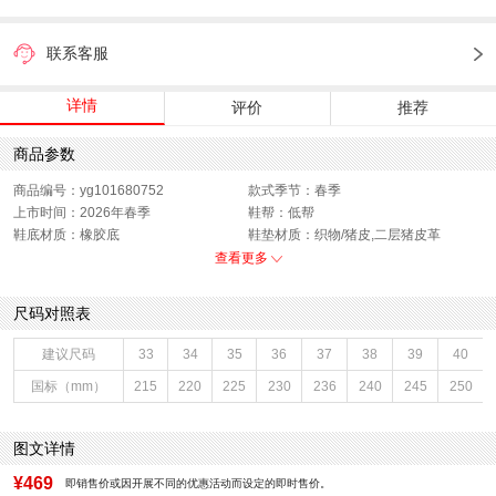
联系客服
详情
评价
推荐
商品参数
商品编号：yg101680752
款式季节：春季
上市时间：2026年春季
鞋帮：低帮
鞋底材质：橡胶底
鞋垫材质：织物/猪皮,二层猪皮革
里料材质：合成革,织物
鞋头款式：圆头
查看更多
色系：蓝色
跟高数值：1CM
闭合方式：前系带
性别：中性,女子
尺码对照表
建议尺码
33
34
35
36
37
38
39
40
国标（mm）
215
220
225
230
236
240
245
250
图文详情
¥469
即销售价或因开展不同的优惠活动而设定的即时售价。