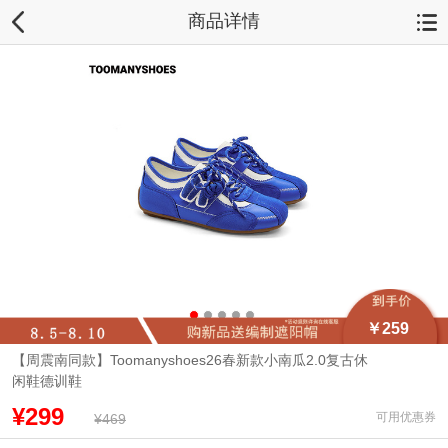
商品详情
￥259
【周震南同款】Toomanyshoes26春新款小南瓜2.0复古休
闲鞋德训鞋
¥299
可用优惠券
¥469