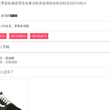
6夏季新款糖霜雪芙老爹凉鞋厚底增高休闲凉鞋女EE515BL6
¥748
LUS会员，享更多优惠
减15
满258减40
满438减70
/
尺码
牌：
思加图
货：百丽优购
人还买了