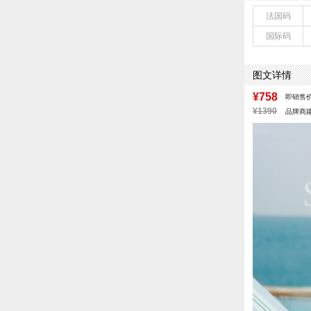
鞋底材质：IP
法国码
里料材质：织物
国际码
鞋类流行款式：
风格：休闲
图文详情
¥758
即销售
¥1390
品牌商