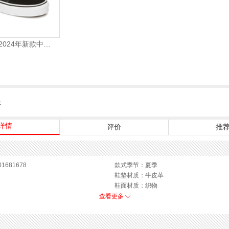
VANS万斯 2024年新款中性OldSkool帆布鞋/硫化鞋VN000D3HY28（延续款）
服
详情
评价
推
1681678
款式季节：夏季
鞋垫材质：牛皮革
鞋面材质：织物
参考鞋长(女)：26.5CM
查看更多
皮鞋
跟高数值：7CM
性别：女子
上市时间：2026年夏季