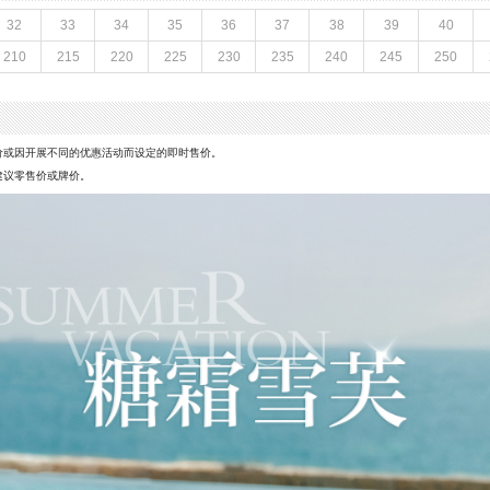
射出底
参考鞋宽(女)：10.5CM
32
33
34
35
36
37
38
39
40
色系：黑色
210
215
220
225
230
235
240
245
250
凉鞋
流行元素：水钻
闭合方式：松紧带
价或因开展不同的优惠活动而设定的即时售价。
建议零售价或牌价。