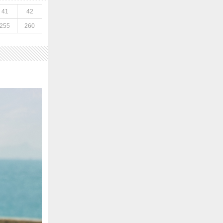
41
42
255
260