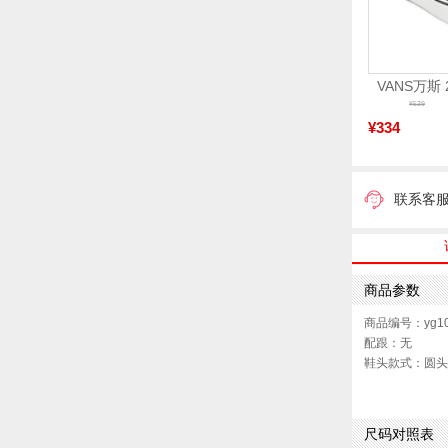
¥539
¥334
联系客
商品参数
商品编号：yg10
配跟：无
鞋头款式：圆头
鞋面图案：纯色
制鞋工艺：胶贴
鞋跟形状：厚底
尺码对照表
皮质特征：织物