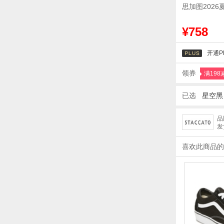
思加图202
¥758
开通P
领券
满198
已选
星空黑 
品
发
喜欢此商品的