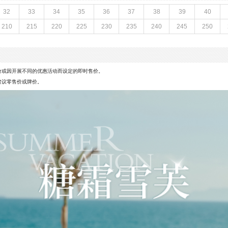
射出底
参考鞋宽(女)：10.5CM
32
33
34
35
36
37
38
39
40
色系：杏色
210
215
220
225
230
235
240
245
250
凉鞋
流行元素：水钻
闭合方式：松紧带
价或因开展不同的优惠活动而设定的即时售价。
建议零售价或牌价。