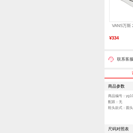
¥334
联系客
商品参数
商品编号：yg10
配跟：无
鞋头款式：圆头
鞋面图案：纯色
制鞋工艺：胶贴
鞋跟形状：厚底
尺码对照表
皮质特征：织物