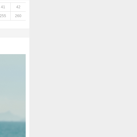
41
42
255
260