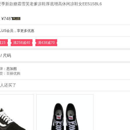
6夏季新款糖霜雪芙老爹凉鞋厚底增高休闲凉鞋女EE515BL6
¥748
LUS会员，享更多优惠
减15
满258减40
满438减70
杏
/
尺码
牌：
思加图
货：百丽优购
人还买了