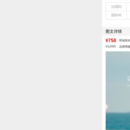
鞋底材质：IP
法国码
里料材质：织物
国际码
鞋类流行款式：
风格：休闲
图文详情
¥758
即销售
¥1390
品牌商