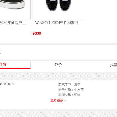
VANS万斯 2024年新款中性OldSkool帆布鞋/硫化鞋VN000D3HY28（延续款）
VANS范斯2024中性SK8-HiCL帆布鞋/硫化鞋VN000D5IB8C
¥339
服
详情
评价
推
1681843
款式季节：夏季
鞋垫材质：牛皮革
鞋面材质：织物
参考鞋长(女)：26.5CM
查看更多
皮鞋
跟高数值：7CM
性别：女子
上市时间：2026年夏季