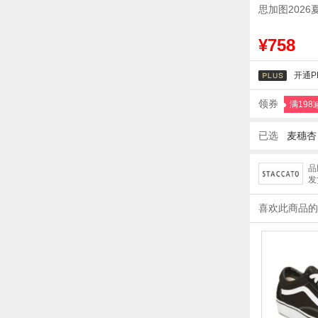
思加图202
¥758
开通P
领券
满198
已选
麦穗
品
发
喜欢此商品的