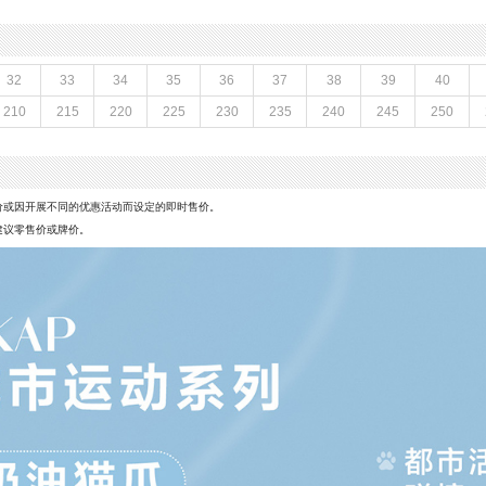
鞋
跟高数值：5.5CM
性别：女子
皮
上市时间：2026年夏季
,PU
参考鞋宽(女)：11CM
32
33
34
35
36
37
38
39
40
防水台高度：2CM
210
215
220
225
230
235
240
245
250
鞋类流行款式：后空凉鞋
线
风格：休闲
前掌高度：3CM
价或因开展不同的优惠活动而设定的即时售价。
建议零售价或牌价。