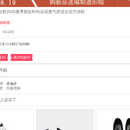
步女鞋2026夏季新款时尚运动透气舒适女后空凉鞋
科技鞋垫
¥1180
2天11小时17分03秒
减15
满258减40
尺码
牌：
圣伽步
货：百丽优购
人还买了