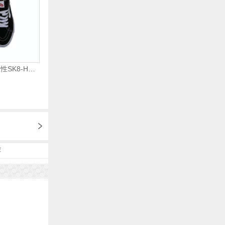
VANS范斯2024中性SK8-HiCL帆布鞋/硫化鞋VN000D5IB8C
荐