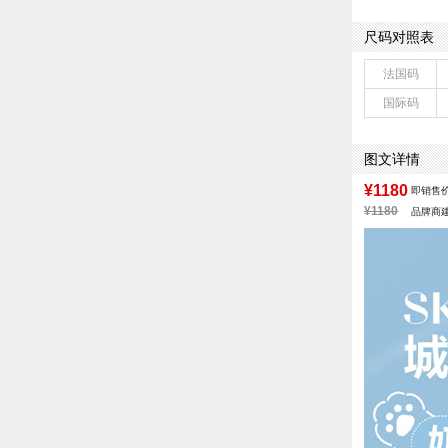
制鞋工艺：皮凉
鞋跟形状：厚底
尺码对照表
皮质特征：软面
鞋底材质：TPU
法国码
里料材质：布料
国际码
色系：杏色
流行元素：车缝
闭合方式：系带
图文详情
¥1180
即销售
¥1180
品牌商