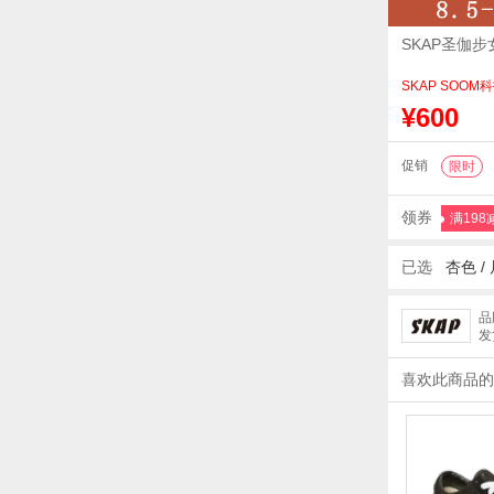
SKAP圣伽
SKAP SOOM
¥600
促销
限时
领券
满198
已选
杏色 /
品
发
喜欢此商品的