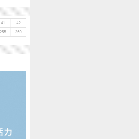
41
42
255
260