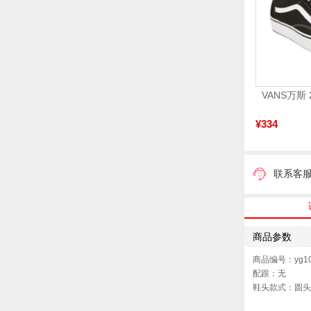
¥334
联系客
商品参数
商品编号：yg10
配跟：无
鞋头款式：圆头
鞋面图案：拼色