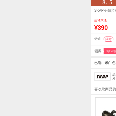
SKAP圣伽
超轻大底
¥390
促销
限时
领券
满198
已选
米白色 
品
发
喜欢此商品的