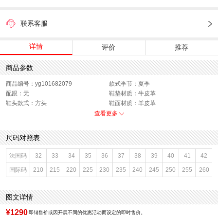
联系客服
详情
评价
推荐
商品参数
商品编号：yg101682079
款式季节：夏季
配跟：无
鞋垫材质：牛皮革
鞋头款式：方头
鞋面材质：羊皮革
鞋面图案：纯色
参考鞋长(女)：23CM
查看更多
制鞋工艺：胶贴皮鞋
跟高数值：5.5CM
鞋跟形状：粗跟
性别：女子
尺码对照表
皮质特征：绒面皮
上市时间：2026年夏季
鞋底材质：橡胶底
参考鞋宽(女)：8.5CM
法国码
32
33
34
35
36
37
38
39
40
41
42
里料材质：牛皮革
色系：棕色
国际码
210
215
220
225
230
235
240
245
250
255
260
鞋类流行款式：凉拖鞋
风格：时尚潮流
闭合方式：套脚
前掌高度：0.5CM
图文详情
¥1290
即销售价或因开展不同的优惠活动而设定的即时售价。