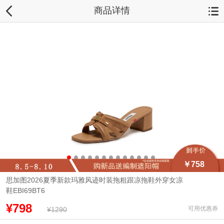
商品详情
￥758
思加图2026夏季新款玛雅风迹时装拖粗跟凉拖鞋外穿女凉
鞋EBI69BT6
¥798
可用优惠券
¥1290