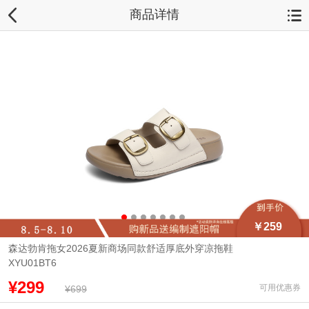
商品详情
￥259
森达勃肯拖女2026夏新商场同款舒适厚底外穿凉拖鞋
XYU01BT6
¥299
可用优惠券
¥699