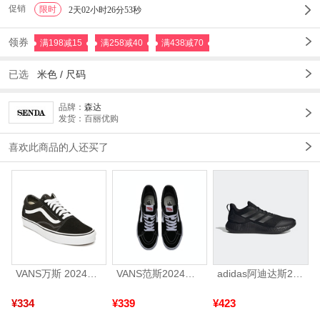
促销
限时
1
2天02小时26分51秒
领券
满198减15
满258减40
满438减70
已选
米色
/
尺码
品牌：
森达
发货：百丽优购
喜欢此商品的人还买了
VANS万斯 2024年新款中性OldSkool帆布鞋/硫化鞋VN000D3HY28（延续款）
VANS范斯2024中性SK8-HiCL帆布鞋/硫化鞋VN000D5IB8C
adidas阿迪达斯2025中性edge gamedaySPW FTW-跑步GW2499
¥334
¥339
¥423