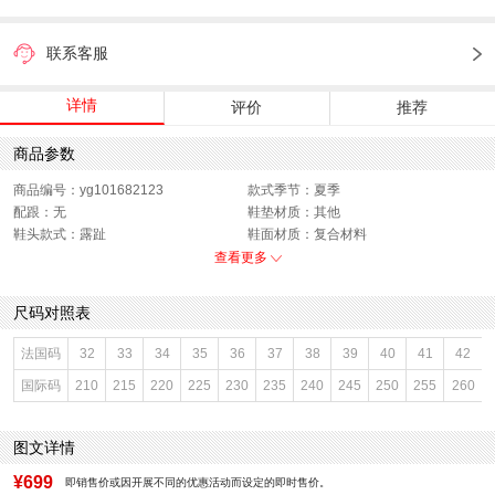
联系客服
详情
评价
推荐
商品参数
商品编号：yg101682123
款式季节：夏季
配跟：无
鞋垫材质：其他
鞋头款式：露趾
鞋面材质：复合材料
鞋面图案：纯色
参考鞋长(女)：26CM
查看更多
制鞋工艺：胶贴皮鞋
跟高数值：4CM
鞋跟形状：厚底
性别：女子
尺码对照表
皮质特征：织物
上市时间：2026年夏季
鞋底材质：IP发泡底
参考鞋宽(女)：10CM
法国码
32
33
34
35
36
37
38
39
40
41
42
里料材质：超纤绒
防水台高度：无
国际码
210
215
220
225
230
235
240
245
250
255
260
色系：米色
鞋类流行款式：拖鞋
流行元素：纯色
风格：休闲
闭合方式：套脚
前掌高度：无
图文详情
¥699
即销售价或因开展不同的优惠活动而设定的即时售价。