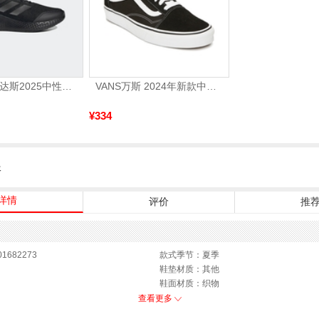
adidas阿迪达斯2025中性edge gamedaySPW FTW-跑步GW2499
VANS万斯 2024年新款中性OldSkool帆布鞋/硫化鞋VN000D3HY28（延续款）
¥334
服
详情
评价
推
1682273
款式季节：夏季
鞋垫材质：其他
鞋面材质：织物
参考鞋长(女)：26CM
查看更多
皮鞋
跟高数值：4CM