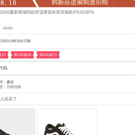
026夏新商场同款舒适厚底外穿凉拖鞋XYU01BT6
¥699
3天05小时26分14秒
减15
满258减40
满438减70
尺码
牌：
森达
货：百丽优购
人还买了