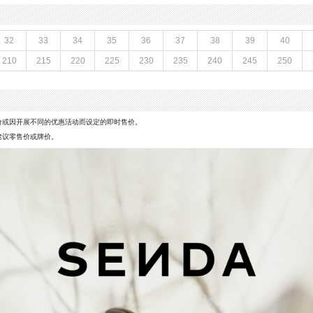
性别：女子
上市时间：2026年夏季
发泡底
参考鞋宽(女)：10CM
32
33
34
35
36
37
38
39
40
绒
防水台高度：无
210
215
220
225
230
235
240
245
250
鞋类流行款式：拖鞋
风格：休闲
前掌高度：无
价或因开展不同的优惠活动而设定的即时售价。
建议零售价或牌价。