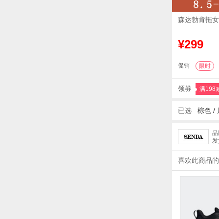
森达勃肯拖女2
¥299
促销
限时
领券
满198
已选
棕色
/
品
发
喜欢此商品的