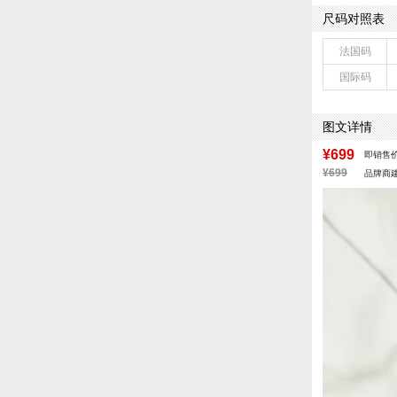
鞋跟形状：厚底
尺码对照表
皮质特征：织物
鞋底材质：IP
法国码
里料材质：超纤
国际码
色系：棕色
流行元素：纯色
闭合方式：套脚
图文详情
¥699
即销售
¥699
品牌商