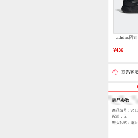
¥436
联系客
商品参数
商品编号：yg10
配跟：无
鞋头款式：露趾
鞋面图案：纯色
制鞋工艺：胶贴