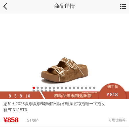
商品详情
￥818
思加图2026夏季夏季编奏假日勃肯鞋厚底凉拖鞋一字拖女
鞋EF612BT6
¥858
可用优惠券
¥1390