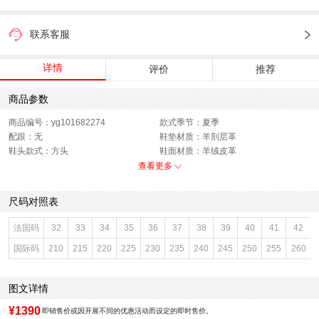
联系客服
详情
评价
推荐
商品参数
商品编号：yg101682274
款式季节：夏季
配跟：无
鞋垫材质：羊剖层革
鞋头款式：方头
鞋面材质：羊绒皮革
鞋面图案：纯色
参考鞋长(女)：25.5CM
查看更多
制鞋工艺：胶贴皮鞋
跟高数值：4.5CM
鞋跟形状：厚底
性别：女子
尺码对照表
皮质特征：绒面皮
上市时间：2026年夏季
鞋底材质：IP射出底
参考鞋宽(女)：11CM
法国码
32
33
34
35
36
37
38
39
40
41
42
里料材质：猪皮革
色系：咖啡色
国际码
210
215
220
225
230
235
240
245
250
255
260
鞋类流行款式：凉拖鞋
风格：时尚潮流
闭合方式：套脚
图文详情
¥1390
即销售价或因开展不同的优惠活动而设定的即时售价。