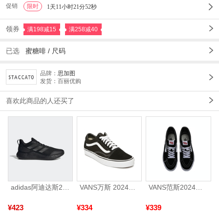
促销
限时
1
1天11小时21分50秒
领券
满198减15
满258减40
已选
蜜糖啡
/
尺码
品牌：
思加图
发货：百丽优购
喜欢此商品的人还买了
adidas阿迪达斯2025中性edge gamedaySPW FTW-跑步GW2499
VANS万斯 2024年新款中性OldSkool帆布鞋/硫化鞋VN000D3HY28（延续款）
VANS范斯2024中性SK8-HiCL帆布鞋/硫化鞋VN000D5IB8C
¥423
¥334
¥339