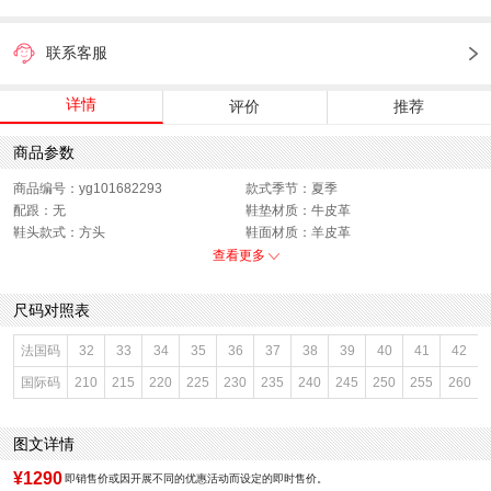
联系客服
详情
评价
推荐
商品参数
商品编号：yg101682293
款式季节：夏季
配跟：无
鞋垫材质：牛皮革
鞋头款式：方头
鞋面材质：羊皮革
鞋面图案：纯色
参考鞋长(女)：23CM
查看更多
制鞋工艺：胶贴皮鞋
跟高数值：5.5CM
鞋跟形状：粗跟
性别：女子
尺码对照表
皮质特征：绒面皮
上市时间：2026年夏季
鞋底材质：橡胶底
参考鞋宽(女)：8.5CM
法国码
32
33
34
35
36
37
38
39
40
41
42
里料材质：牛皮革
色系：米色
国际码
210
215
220
225
230
235
240
245
250
255
260
鞋类流行款式：凉拖鞋
风格：时尚潮流
闭合方式：套脚
前掌高度：0.5CM
图文详情
¥1290
即销售价或因开展不同的优惠活动而设定的即时售价。