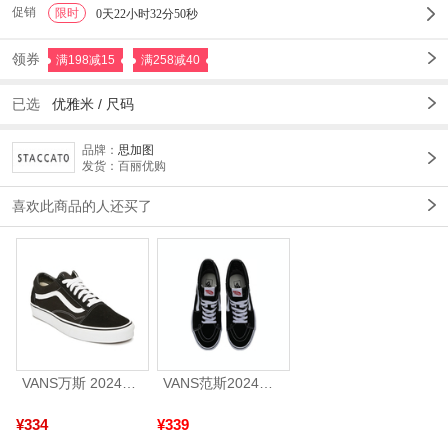
促销
限时
1
0天22小时32分48秒
领券
满198减15
满258减40
已选
优雅米
/
尺码
品牌：
思加图
发货：百丽优购
喜欢此商品的人还买了
VANS万斯 2024年新款中性OldSkool帆布鞋/硫化鞋VN000D3HY28（延续款）
VANS范斯2024中性SK8-HiCL帆布鞋/硫化鞋VN000D5IB8C
¥334
¥339