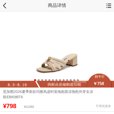
商品详情
￥758
思加图2026夏季新款玛雅风迹时装拖粗跟凉拖鞋外穿女凉
鞋EBI69BT6
¥798
可用优惠券
¥1290