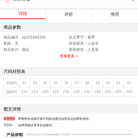
详情
评价
推荐
商品参数
商品编号：yg101683333
款式季节：夏季
配跟：无
鞋垫材质：人造革
鞋头款式：圆头
鞋面材质：人造革
鞋面图案：纯色
参考鞋长(女)：24.5CM
查看更多
制鞋工艺：胶贴皮鞋
跟高数值：4.5CM
鞋跟形状：平跟
性别：女子
尺码对照表
皮质特征：人造革
上市时间：2026年春季
鞋底材质：橡胶底
参考鞋宽(女)：10CM
法国码
32
33
34
35
36
37
38
39
40
41
42
里料材质：人造革
防水台高度：无
国际码
210
215
220
225
230
235
240
245
250
255
260
色系：米色
鞋类流行款式：勃肯鞋
流行元素：拼色
风格：休闲
闭合方式：套脚
前掌高度：无
图文详情
¥899
即销售价或因开展不同的优惠活动而设定的即时售价。
¥899
品牌商建议零售价或牌价。