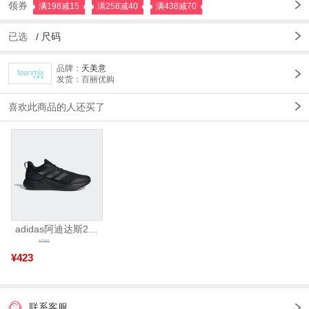
领券
满198减15
满258减40
满438减70
已选
/
尺码
品牌：
天美意
发货：百丽优购
喜欢此商品的人还买了
adidas阿迪达斯2025中性edge gamedaySPW FTW-跑步GW2499
¥799
¥423
联系客服