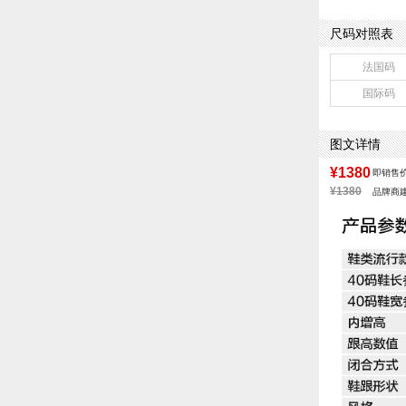
跟高数值：3C
40码鞋宽参考(男
尺码对照表
皮质特征：软面
鞋帮：低帮
法国码
里料材质：猪皮
国际码
色系：黑色
流行元素：车缝
闭合方式：系带
图文详情
¥1380
即销售
¥1380
品牌商