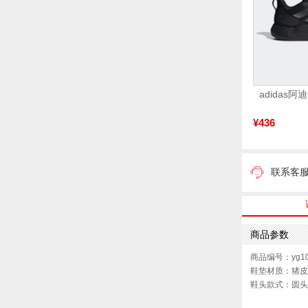
¥436
联系客
商品参数
商品编号：yg10
鞋垫材质：猪皮
鞋头款式：圆头
鞋面图案：纯色