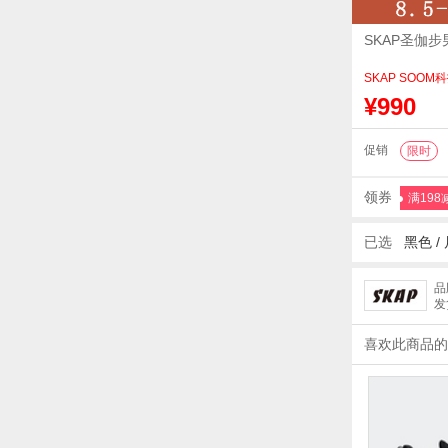
SKAP圣伽
SKAP SOO
¥990
促销
限时
领券
满198
已选
黑色 /
品
发
喜欢此商品的