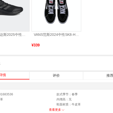
adidas阿迪达斯2025中性edge gamedaySPW FTW-跑步GW2499
VANS范斯2024中性SK8-HiCL帆布鞋/硫化鞋VN000D5IB8C
¥339
服
详情
评价
推
1683536
款式季节：春季
革
内增高：无
鞋面材质：牛皮革
制鞋工艺：胶贴皮鞋
查看更多