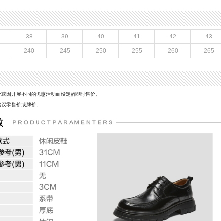
M
鞋跟形状：厚底
)：11CM
性别：男子
皮
上市时间：2026年春季
鞋底材质：发泡底
38
39
40
41
42
43
革,网布
40码鞋长参考(男)：31CM
240
245
250
255
260
265
鞋类流行款式：休闲皮鞋
线
风格：休闲
价或因开展不同的优惠活动而设定的即时售价。
建议零售价或牌价。