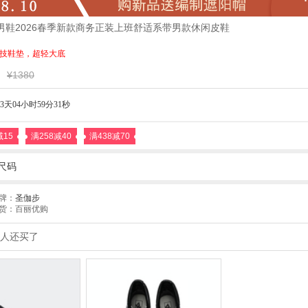
步男鞋2026春季新款商务正装上班舒适系带男款休闲皮鞋
M科技鞋垫，超轻大底
¥1380
3天04小时59分30秒
减15
满258减40
满438减70
尺码
牌：
圣伽步
货：百丽优购
人还买了