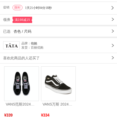
促销
限时
1
1天21小时04分17秒
领券
满198减15
已选
杏色
/
尺码
品牌：
他她
发货：百丽优购
喜欢此商品的人还买了
VANS范斯2024中性SK8-HiCL帆布鞋/硫化鞋VN000D5IB8C
VANS万斯 2024年新款中性OldSkool帆布鞋/硫化鞋VN000D3HY28（延续款）
¥339
¥334