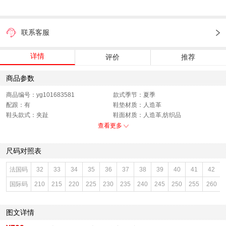
联系客服
详情
评价
推荐
商品参数
商品编号：yg101683581
款式季节：夏季
配跟：有
鞋垫材质：人造革
鞋头款式：夹趾
鞋面材质：人造革,纺织品
鞋面图案：纯色
参考鞋长(女)：24CM
查看更多
制鞋工艺：胶贴皮鞋
跟高数值：2CM
鞋跟形状：粗跟
性别：女子
尺码对照表
皮质特征：软面皮
上市时间：2026年夏季
鞋底材质：PVC
参考鞋宽(女)：9CM
法国码
32
33
34
35
36
37
38
39
40
41
42
里料材质：织物面料
防水台高度：无
国际码
210
215
220
225
230
235
240
245
250
255
260
色系：杏色
鞋类流行款式：人字拖
流行元素：纯色
风格：休闲
闭合方式：套脚
前掌高度：无
图文详情