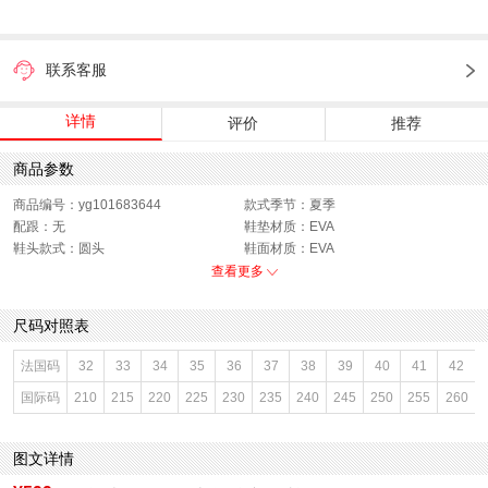
联系客服
详情
评价
推荐
商品参数
商品编号：yg101683644
款式季节：夏季
配跟：无
鞋垫材质：EVA
鞋头款式：圆头
鞋面材质：EVA
鞋面图案：纯色
参考鞋长(女)：27CM
查看更多
制鞋工艺：胶贴皮鞋
跟高数值：7CM
鞋跟形状：厚底
性别：女子
尺码对照表
上市时间：2026年夏季
鞋底材质：IP底
参考鞋宽(女)：10.5CM
里料材质：EVA
法国码
32
33
34
35
36
37
38
39
40
41
42
防水台高度：2CM
色系：黑色
国际码
210
215
220
225
230
235
240
245
250
255
260
鞋类流行款式：凉鞋
流行元素：纯色
风格：休闲
闭合方式：套脚
前掌高度：4.5CM
图文详情