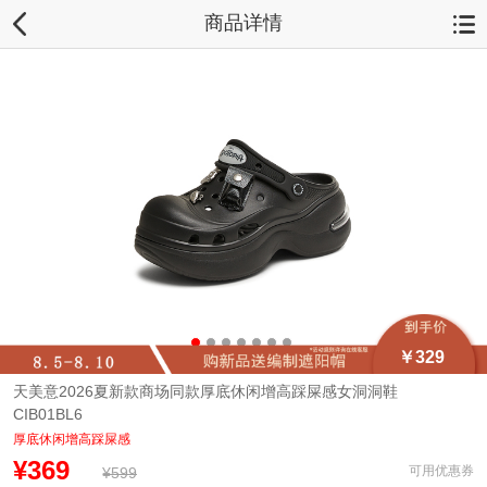
商品详情
￥329
天美意2026夏新款商场同款厚底休闲增高踩屎感女洞洞鞋
CIB01BL6
厚底休闲增高踩屎感
¥369
可用优惠券
¥599