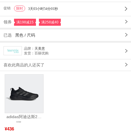
促销
限时
1
3天03小时53分57秒
领券
满198减15
满258减40
已选
黑色
/
尺码
品牌：
天美意
发货：百丽优购
喜欢此商品的人还买了
adidas阿迪达斯2025中性edge gamedaySPW FTW-跑步GW2499
¥799
¥436