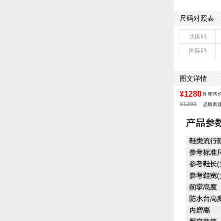
色系：米白
流行元素：车缝
尺码对照表
前掌高度：1C
配跟：无
法国码
鞋头款式：圆头
国际码
鞋面图案：拼色
适用人群：青少
跟高数值：3C
图文详情
皮质特征：软面
防水台高度：无
¥1280
即销售
¥1280
品牌商