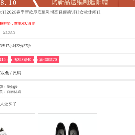
步女鞋2026春季新款厚底板鞋增高轻便德训鞋女款休闲鞋
M科技鞋垫，前掌双C减震
¥1280
3天17小时22分36秒
减15
满258减40
满438减70
灰色 /
尺码
牌：
圣伽步
货：百丽优购
人还买了