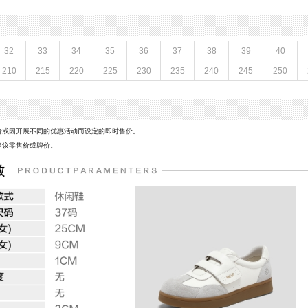
鞋类流行款式：休闲鞋
线
闭合方式：魔术贴
M
款式季节：春季
鞋垫材质：猪皮革
32
33
34
35
36
37
38
39
40
鞋面材质：牛剖层革,牛皮革
210
215
220
225
230
235
240
245
250
参考鞋长(女)：25CM
年
制鞋工艺：胶贴皮鞋
M
性别：女子
皮
里料材质：猪皮革
风格：休闲
价或因开展不同的优惠活动而设定的即时售价。
建议零售价或牌价。