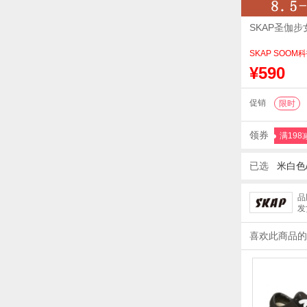
SKAP圣伽
SKAP SOO
¥590
促销
限时
领券
满198
已选
米白色/
品
发
喜欢此商品的