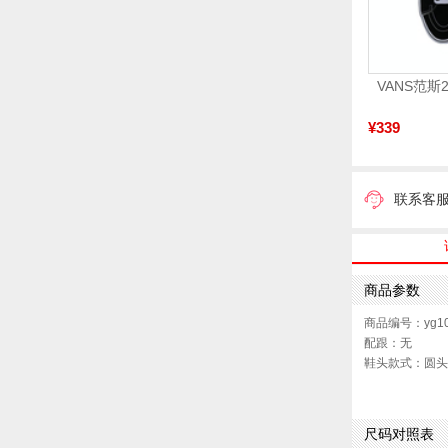
¥339
联系客
商品参数
商品编号：yg10
配跟：无
鞋头款式：圆头
鞋面图案：纯色
跟高数值：5.5
鞋面内里材质：
尺码对照表
皮质特征：羊皮