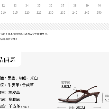
底
参考鞋宽(女)：8.5CM
32
33
34
35
36
37
38
39
40
防水台高度：无
210
215
220
225
230
235
240
245
250
鞋类流行款式：凉鞋
风格：休闲
前掌高度：无
价或因开展不同的优惠活动而设定的即时售价。
建议零售价或牌价。