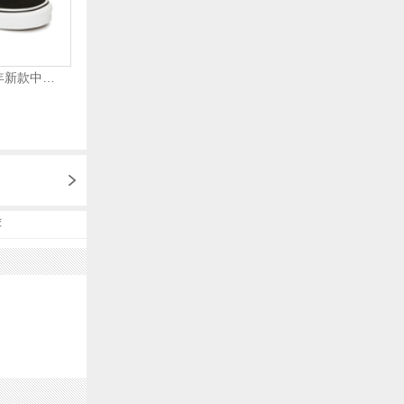
VANS万斯 2024年新款中性OldSkool帆布鞋/硫化鞋VN000D3HY28（延续款）
荐