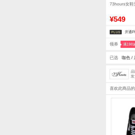
73hours
¥549
开通P
领券
满198
已选
咖色
/
品
发
喜欢此商品的