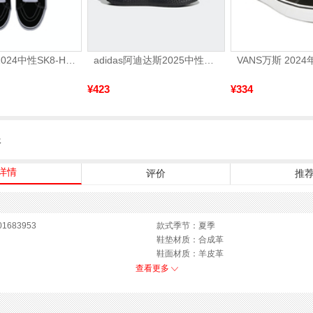
VANS范斯2024中性SK8-HiCL帆布鞋/硫化鞋VN000D5IB8C
adidas阿迪达斯2025中性edge gamedaySPW FTW-跑步GW2499
¥423
¥334
服
详情
评价
推
1683953
款式季节：夏季
鞋垫材质：合成革
鞋面材质：羊皮革
参考鞋长(女)：25CM
查看更多
CM
鞋跟形状：细跟
羊皮革
性别：女子
革
上市时间：2026年夏季