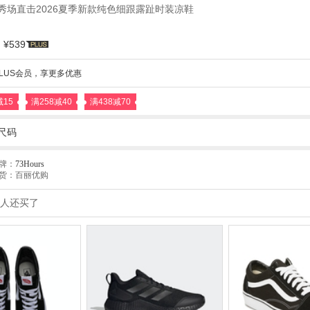
女鞋秀场直击2026夏季新款纯色细跟露趾时装凉鞋
¥539
LUS会员，享更多优惠
减15
满258减40
满438减70
尺码
牌：
73Hours
货：百丽优购
人还买了