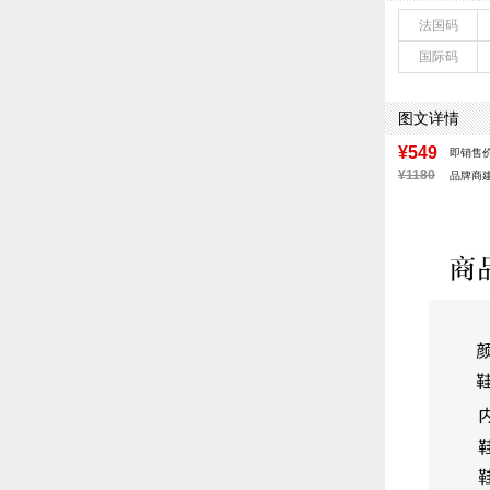
鞋底材质：橡胶
法国码
里料材质：超纤
国际码
色系：咖啡色
流行元素：纯色
闭合方式：套脚
图文详情
¥549
即销售
¥1180
品牌商