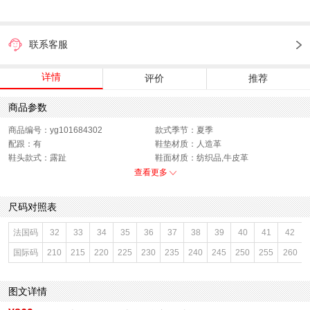
联系客服
详情
评价
推荐
商品参数
商品编号：yg101684302
款式季节：夏季
配跟：有
鞋垫材质：人造革
鞋头款式：露趾
鞋面材质：纺织品,牛皮革
鞋面图案：纯色
参考鞋长(女)：23CM
查看更多
制鞋工艺：胶贴皮鞋
跟高数值：4CM
鞋跟形状：粗跟
性别：女子
尺码对照表
皮质特征：软面皮
上市时间：2026年夏季
鞋底材质：橡胶底
参考鞋宽(女)：8CM
法国码
32
33
34
35
36
37
38
39
40
41
42
里料材质：猪皮革
防水台高度：无
国际码
210
215
220
225
230
235
240
245
250
255
260
色系：银色
鞋类流行款式：凉鞋
流行元素：纯色
风格：休闲
闭合方式：搭扣
前掌高度：1CM
图文详情