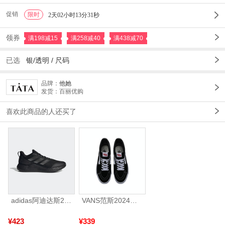
促销
限时
1
2天02小时13分30秒
领券
满198减15
满258减40
满438减70
已选
银/透明 /
尺码
品牌：
他她
发货：百丽优购
喜欢此商品的人还买了
adidas阿迪达斯2025中性edge gamedaySPW FTW-跑步GW2499
VANS范斯2024中性SK8-HiCL帆布鞋/硫化鞋VN000D5IB8C
¥423
¥339