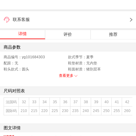
联系客服
详情
评价
推荐
商品参数
商品编号：yg101684303
款式季节：夏季
配跟：无
鞋垫材质：无内垫
鞋头款式：圆头
鞋面材质：猪剖层革
鞋面图案：纯色
参考鞋长(女)：26.5CM
查看更多
制鞋工艺：胶贴皮鞋
跟高数值：6CM
鞋跟形状：厚底
性别：女子
尺码对照表
皮质特征：二层皮
上市时间：2026年夏季
鞋底材质：IP射出底
参考鞋宽(女)：12CM
法国码
32
33
34
35
36
37
38
39
40
41
42
里料材质：人造革
色系：粉色
国际码
210
215
220
225
230
235
240
245
250
255
260
鞋类流行款式：凉鞋
流行元素：纯色
风格：休闲
闭合方式：魔术贴
前掌高度：无
图文详情