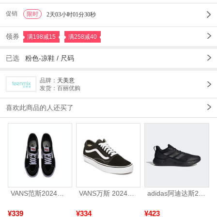
促销
限时
1
2天03小时01分27秒
领券
满198减15
满258减40
已选
粉色-凉鞋 /
尺码
品牌：
天美意
发货：百丽优购
喜欢此商品的人还买了
VANS范斯2024中性SK8-HiCL帆布鞋/硫化鞋VN000D5IB8C
VANS万斯 2024年新款中性OldSkool帆布鞋/硫化鞋VN000D3HY28（延续款）
adidas阿迪达斯2025中性edge gamedaySPW FTW-跑步GW2499
¥339
¥334
¥423