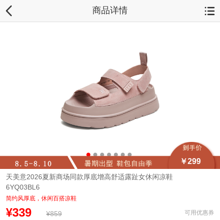
商品详情
￥299
天美意2026夏新商场同款厚底增高舒适露趾女休闲凉鞋
6YQ03BL6
简约风厚底，休闲百搭凉鞋
¥339
可用优惠券
¥859