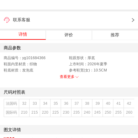
联系客服
详情
评价
推荐
商品参数
商品编号：yg101684366
鞋跟形状：厚底
鞋面内里材质：织物
上市时间：2026年夏季
鞋底材质：发泡底
参考鞋宽(女)：10.5CM
色系：黑色
鞋类流行款式：凉鞋
查看更多
流行元素：纯色
闭合方式：套脚
前掌高度：4.5CM
款式季节：夏季
尺码对照表
配跟：无
鞋垫材质：PU革
鞋头款式：露趾
鞋面材质：织物面料
法国码
32
33
34
35
36
37
38
39
40
41
42
鞋面图案：纯色
参考鞋长(女)：27CM
国际码
210
215
220
225
230
235
240
245
250
255
260
制鞋工艺：胶贴皮鞋
跟高数值：6CM
性别：女子
皮质特征：织物
里料材质：织物面料
防水台高度：无
图文详情
风格：休闲