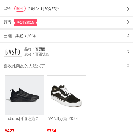
促销
限时
1
2天10小时59分54秒
领券
满198减15
已选
黑色 /
尺码
品牌：
百思图
发货：百丽优购
喜欢此商品的人还买了
adidas阿迪达斯2025中性edge gamedaySPW FTW-跑步GW2499
VANS万斯 2024年新款中性OldSkool帆布鞋/硫化鞋VN000D3HY28（延续款）
¥423
¥334