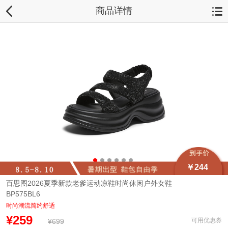
商品详情
￥244
百思图2026夏季新款老爹运动凉鞋时尚休闲户外女鞋
BP575BL6
时尚潮流简约舒适
¥259
可用优惠券
¥699