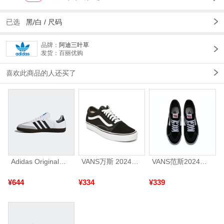
已选
黑/白
/
尺码
品牌：
阿迪三叶草
发货：百丽优购
喜欢此商品的人还买了
Adidas Original阿迪三叶草2026年SAMBA OG运动休闲鞋B75806
VANS万斯 2024年新款中性OldSkool帆布鞋/硫化鞋VN000D3HY28（延续款）
VANS范斯2024中性SK8-HiCL帆布鞋/硫化鞋VN000D5IB8C
¥644
¥334
¥339