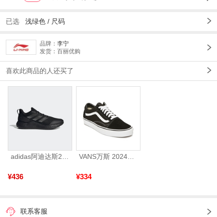
已选
浅绿色
/
尺码
品牌：
李宁
发货：百丽优购
喜欢此商品的人还买了
adidas阿迪达斯2025中性edge gamedaySPW FTW-跑步GW2499
VANS万斯 2024年新款中性OldSkool帆布鞋/硫化鞋VN000D3HY28（延续款）
¥436
¥334
联系客服