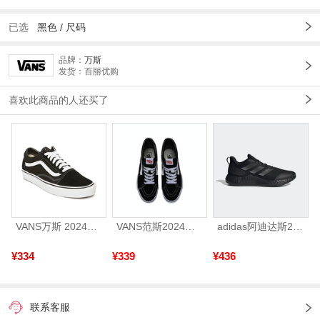
已选
黑色 /
尺码
品牌：
万斯
发货：百丽优购
喜欢此商品的人还买了
VANS万斯 2024年新款中性OldSkool帆布鞋/硫化鞋VN000D3HY28（延续款）
VANS范斯2024中性SK8-HiCL帆布鞋/硫化鞋VN000D5IB8C
adidas阿迪达斯2025中性edge gamedaySPW FTW-跑步GW2499
¥334
¥339
¥436
联系客服