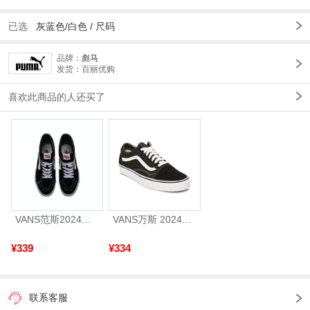
已选
灰蓝色/白色 /
尺码
品牌：
彪马
发货：百丽优购
喜欢此商品的人还买了
VANS范斯2024中性SK8-HiCL帆布鞋/硫化鞋VN000D5IB8C
VANS万斯 2024年新款中性OldSkool帆布鞋/硫化鞋VN000D3HY28（延续款）
¥339
¥334
联系客服