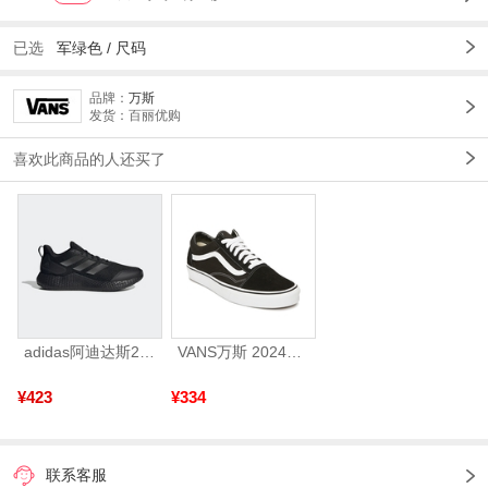
已选
军绿色 /
尺码
品牌：
万斯
发货：百丽优购
喜欢此商品的人还买了
adidas阿迪达斯2025中性edge gamedaySPW FTW-跑步GW2499
VANS万斯 2024年新款中性OldSkool帆布鞋/硫化鞋VN000D3HY28（延续款）
¥423
¥334
联系客服