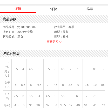
详情
评价
推荐
商品参数
商品编号：yg101685286
款式季节：春季
上市时间：2026年春季
领型：圆领
运动款式：卫衣
版型：标准
性别：女子
查看更多
尺码对照表
中
性/
3.5
4
4.5
5
5.5
6
6.5
7
7.5
8
8.5
9
男子
US
女子
5
5.5
6
6.5
7
7.5
8
8.5
9
9.5
10
10.5
US
UK
2.5
3
3.5
4
4.5
5
5.5
6
6.5
7
7.5
8
码
欧码
34.5
35
36
36.5
37
38
38.5
39
40
40.5
41
42