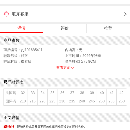
联系客服
详情
评价
推荐
商品参数
商品编号：yg101685411
内增高：无
鞋跟形状：粗跟
上市时间：2026年秋季
鞋底材质：橡胶底
参考鞋宽(女)：8CM
色系：黑色
鞋类流行款式：浅口鞋
查看更多
流行元素：纯色
闭合方式：套脚
前掌高度：无
款式季节：秋季
尺码对照表
配跟：无
鞋垫材质：猪皮革
鞋头款式：圆头
鞋面材质：羊皮革
法国码
32
33
34
35
36
37
38
39
40
41
42
鞋面图案：纯色
参考鞋长(女)：25CM
国际码
210
215
220
225
230
235
240
245
250
255
260
制鞋工艺：胶贴皮鞋
跟高数值：4CM
性别：女子
皮质特征：头层皮
里料材质：人造革,猪皮革
防水台高度：无
图文详情
风格：休闲
¥959
即销售价或因开展不同的优惠活动而设定的即时售价。