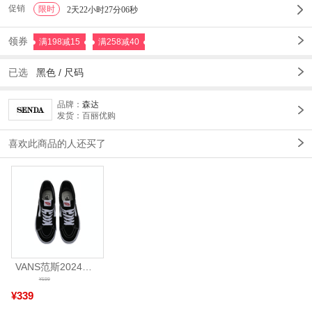
促销
限时
1
2天22小时27分04秒
领券
满198减15
满258减40
已选
黑色
/
尺码
品牌：
森达
发货：百丽优购
喜欢此商品的人还买了
VANS范斯2024中性SK8-HiCL帆布鞋/硫化鞋VN000D5IB8C
¥599
¥339